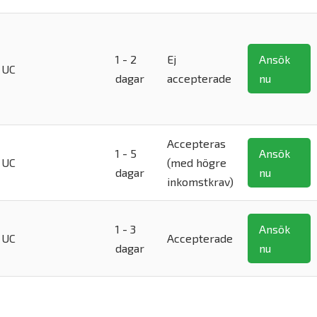
1 - 2
Ej
Ansök
UC
dagar
accepterade
nu
Accepteras
1 - 5
Ansök
UC
(med högre
dagar
nu
inkomstkrav)
1 - 3
Ansök
UC
Accepterade
dagar
nu