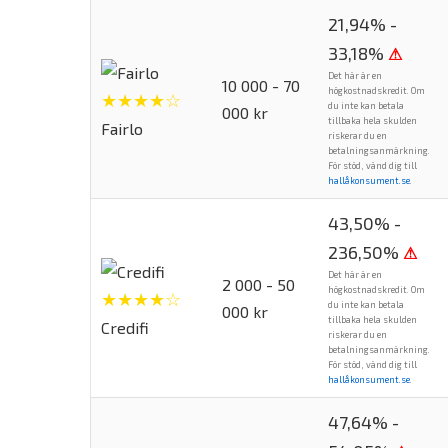
21,94% -
33,18%
⚠
Det här är en
10 000 - 70
högkostnadskredit. Om
★★★★☆
du inte kan betala
000 kr
tillbaka hela skulden
Fairlo
riskerar du en
betalningsanmärkning.
För stöd, vänd dig till
hallåkonsument.se
.
43,50% -
236,50%
⚠
Det här är en
2 000 - 50
högkostnadskredit. Om
★★★★☆
du inte kan betala
000 kr
tillbaka hela skulden
Credifi
riskerar du en
betalningsanmärkning.
För stöd, vänd dig till
hallåkonsument.se
.
47,64% -