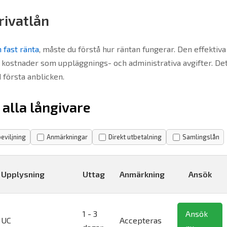
rivatlån
n fast ränta
, måste du förstå hur räntan fungerar. Den effektiva
a kostnader som uppläggnings- och administrativa avgifter. De
 första anblicken.
 alla långivare
eviljning
Anmärkningar
Direkt utbetalning
Samlingslån
Upplysning
Uttag
Anmärkning
Ansök
1 - 3
Ansök
UC
Accepteras