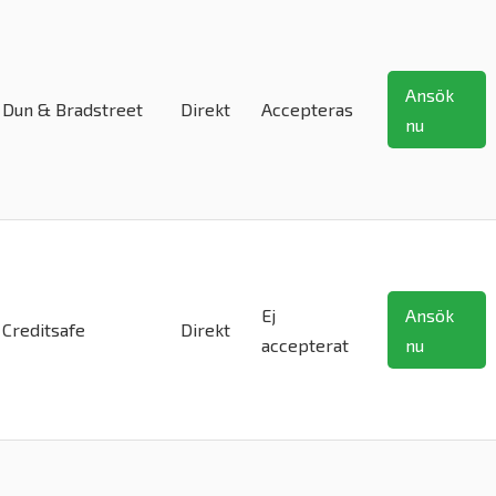
Ansök
Dun & Bradstreet
Direkt
Accepteras
nu
Ej
Ansök
Creditsafe
Direkt
accepterat
nu