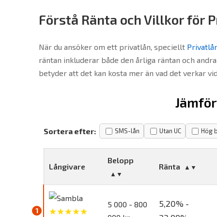
Förstå Ränta och Villkor för P
När du ansöker om ett privatlån, speciellt
Privatlå
räntan inkluderar både den årliga räntan och andr
betyder att det kan kosta mer än vad det verkar vid
Jämför
Sortera efter:
SMS-lån
Utan UC
Hög b
Belopp
Långivare
Ränta
5,20% -
5 000 - 800
★★★★★