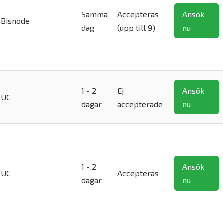
Samma
Accepteras
Ansök
Bisnode
dag
(upp till 9)
nu
1 - 2
Ej
Ansök
UC
dagar
accepterade
nu
1 - 2
Ansök
UC
Accepteras
dagar
nu