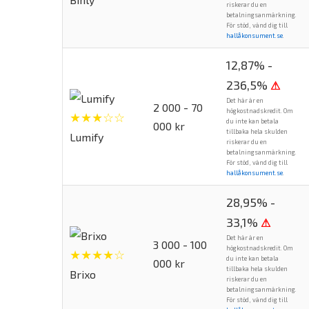
riskerar du en
betalningsanmärkning.
För stöd, vänd dig till
hallåkonsument.se
.
12,87% -
236,5%
⚠
Det här är en
2 000 - 70
högkostnadskredit. Om
★★★☆☆
du inte kan betala
000 kr
tillbaka hela skulden
Lumify
riskerar du en
betalningsanmärkning.
För stöd, vänd dig till
hallåkonsument.se
.
28,95% -
33,1%
⚠
Det här är en
3 000 - 100
högkostnadskredit. Om
★★★★☆
du inte kan betala
000 kr
tillbaka hela skulden
Brixo
riskerar du en
betalningsanmärkning.
För stöd, vänd dig till