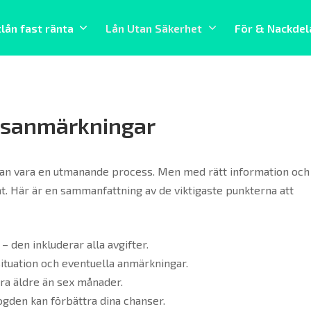
tlån fast ränta
Lån Utan Säkerhet
För & Nackdel
ngsanmärkningar
 kan vara en utmanande process. Men med rätt information och
jat. Här är en sammanfattning av de viktigaste punkterna att
– den inkluderar alla avgifter.
ituation och eventuella anmärkningar.
ara äldre än sex månader.
ogden kan förbättra dina chanser.