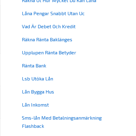
Räkna Ut Hur Mycket Du Kan Låna
Låna Pengar Snabbt Utan Uc
Vad Är Debet Och Kredit
Räkna Ränta Baklänges
Upplupen Ränta Betyder
Ränta Bank
Lsb Utöka Lån
Lån Bygga Hus
Lån Inkomst
Sms-lån Med Betalningsanmärkning
Flashback