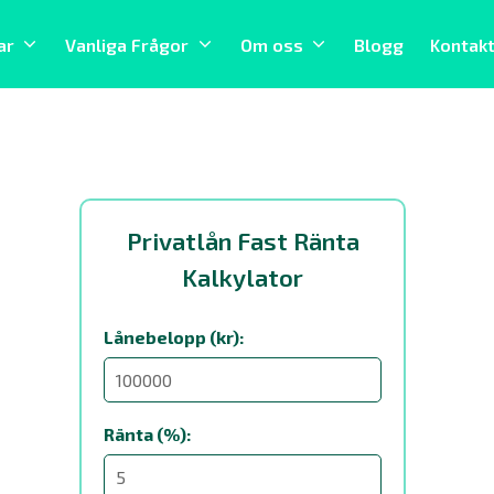
ar
Vanliga Frågor
Om oss
Blogg
Kontak
Privatlån Fast Ränta
Kalkylator
Lånebelopp (kr):
Ränta (%):