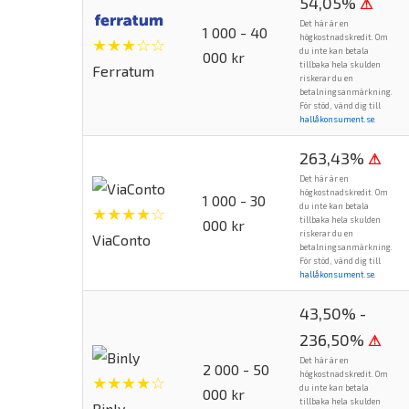
54,05%
⚠
Det här är en
1 000 - 40
högkostnadskredit. Om
★★★☆☆
du inte kan betala
000 kr
tillbaka hela skulden
Ferratum
riskerar du en
betalningsanmärkning.
För stöd, vänd dig till
hallåkonsument.se
.
263,43%
⚠
Det här är en
högkostnadskredit. Om
1 000 - 30
du inte kan betala
★★★★☆
tillbaka hela skulden
000 kr
riskerar du en
ViaConto
betalningsanmärkning.
För stöd, vänd dig till
hallåkonsument.se
.
43,50% -
236,50%
⚠
Det här är en
2 000 - 50
högkostnadskredit. Om
★★★★☆
du inte kan betala
000 kr
tillbaka hela skulden
Binly