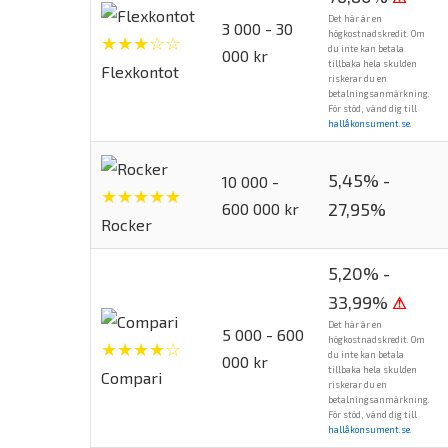
Det här är en
3 000 - 30
högkostnadskredit. Om
★★★☆☆
du inte kan betala
000 kr
tillbaka hela skulden
Flexkontot
riskerar du en
betalningsanmärkning.
För stöd, vänd dig till
hallåkonsument.se
.
5,45% -
10 000 -
★★★★★
27,95%
600 000 kr
Rocker
5,20% -
33,99%
⚠
Det här är en
5 000 - 600
högkostnadskredit. Om
★★★★☆
du inte kan betala
000 kr
tillbaka hela skulden
Compari
riskerar du en
betalningsanmärkning.
För stöd, vänd dig till
hallåkonsument.se
.