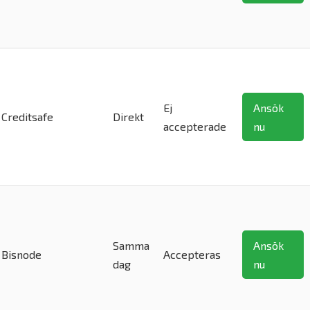
Ej
Ansök
Creditsafe
Direkt
accepterade
nu
Samma
Ansök
Bisnode
Accepteras
dag
nu