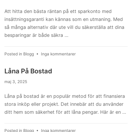
Att hitta den bästa räntan på ett sparkonto med
insättningsgaranti kan kännas som en utmaning. Med
så många alternativ där ute vill du säkerställa att dina
besparingar är både säkra …
till
Posted in
Blogg
•
Inga kommentarer
Bästa
Ränta
Låna På Bostad
Sparkonto
Med
maj 3, 2025
Insättningsgaranti
Låna på bostad är en populär metod för att finansiera
stora inköp eller projekt. Det innebär att du använder
ditt hem som säkerhet för att låna pengar. Här är en …
till
Posted in
Blogg
•
Inga kommentarer