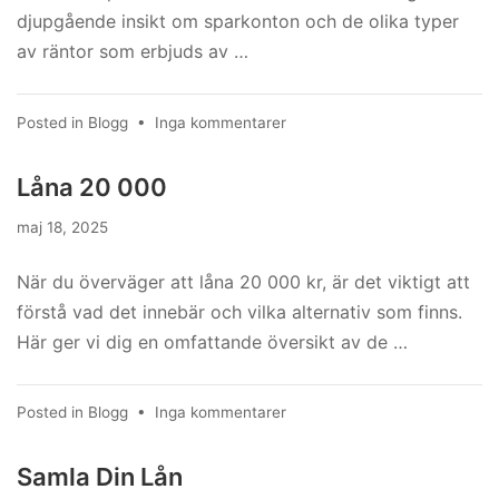
djupgående insikt om sparkonton och de olika typer
av räntor som erbjuds av …
till
Posted in
Blogg
•
Inga kommentarer
Svea
Ekonomi
Låna 20 000
Sparkonto
Ränta
maj 18, 2025
När du överväger att låna 20 000 kr, är det viktigt att
förstå vad det innebär och vilka alternativ som finns.
Här ger vi dig en omfattande översikt av de …
till
Posted in
Blogg
•
Inga kommentarer
Låna
20
Samla Din Lån
000