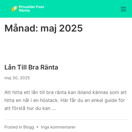
Skip
Mo
to
Privatlån fast ränta
content
Månad:
maj 2025
Lån Till Bra Ränta
maj 30, 2025
Att hitta ett lån till bra ränta kan ibland kännas som att
hitta en nål i en höstack. Här får du en enkel guide för
att förstå hur du kan …
till
Posted in
Blogg
•
Inga kommentarer