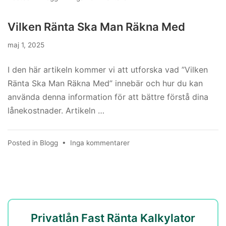
Låna
På
Vilken Ränta Ska Man Räkna Med
Bostad
maj 1, 2025
I den här artikeln kommer vi att utforska vad ”Vilken
Ränta Ska Man Räkna Med” innebär och hur du kan
använda denna information för att bättre förstå dina
lånekostnader. Artikeln …
till
Posted in
Blogg
•
Inga kommentarer
Vilken
Ränta
Ska
Man
Räkna
Med
Privatlån Fast Ränta Kalkylator