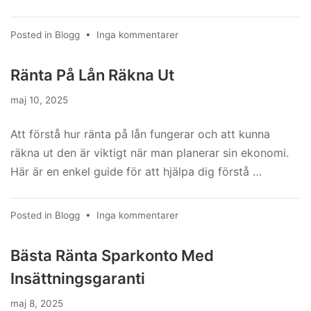
till
Posted in
Blogg
•
Inga kommentarer
Hur
Räknar
Ränta På Lån Räkna Ut
Man
Ut
maj 10, 2025
Ränta
Att förstå hur ränta på lån fungerar och att kunna
räkna ut den är viktigt när man planerar sin ekonomi.
Här är en enkel guide för att hjälpa dig förstå …
till
Posted in
Blogg
•
Inga kommentarer
Ränta
På
Bästa Ränta Sparkonto Med
Lån
Insättningsgaranti
Räkna
Ut
maj 8, 2025