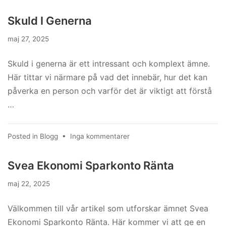
Lån
Till
Skuld I Generna
Bra
Ränta
maj 27, 2025
Skuld i generna är ett intressant och komplext ämne.
Här tittar vi närmare på vad det innebär, hur det kan
påverka en person och varför det är viktigt att förstå
…
till
Posted in
Blogg
•
Inga kommentarer
Skuld
I
Svea Ekonomi Sparkonto Ränta
Generna
maj 22, 2025
Välkommen till vår artikel som utforskar ämnet Svea
Ekonomi Sparkonto Ränta. Här kommer vi att ge en