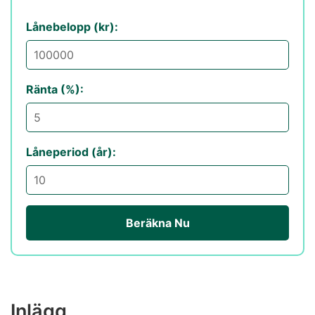
Lånebelopp (kr):
Ränta (%):
Låneperiod (år):
Beräkna Nu
Inlägg