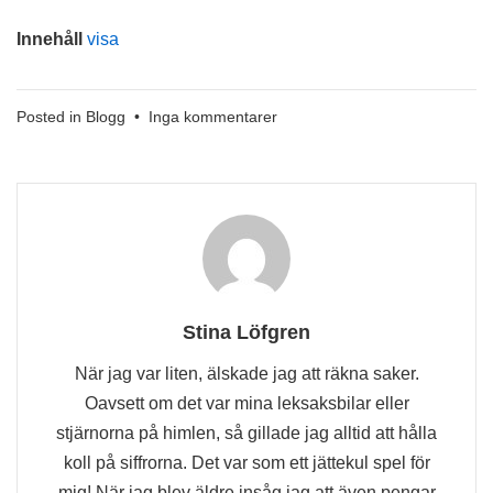
Innehåll
visa
till
Posted in
Blogg
•
Inga kommentarer
Vilken
Ränta
Ska
Man
Räkna
Med
Stina Löfgren
När jag var liten, älskade jag att räkna saker.
Oavsett om det var mina leksaksbilar eller
stjärnorna på himlen, så gillade jag alltid att hålla
koll på siffrorna. Det var som ett jättekul spel för
mig! När jag blev äldre insåg jag att även pengar