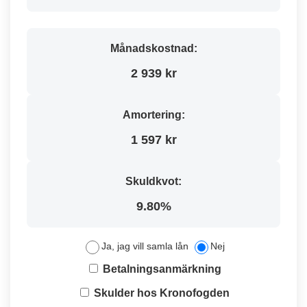
Månadskostnad:
2 939 kr
Amortering:
1 597 kr
Skuldkvot:
9.80%
Ja, jag vill samla lån
Nej
Betalningsanmärkning
Skulder hos Kronofogden