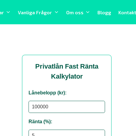
ar
Vanliga Frågor
Om oss
Blogg
Kontak
Privatlån Fast Ränta
Kalkylator
Lånebelopp (kr):
Ränta (%):