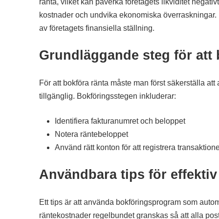
ränta, vilket kan påverka företagets likviditet negativt
kostnader och undvika ekonomiska överraskningar. Fö
av företagets finansiella ställning.
Grundläggande steg för att 
För att bokföra ränta måste man först säkerställa att
tillgänglig. Bokföringsstegen inkluderar:
Identifiera fakturanumret och beloppet
Notera räntebeloppet
Använd rätt konton för att registrera transaktion
Användbara tips för effekti
Ett tips är att använda bokföringsprogram som auto
räntekostnader regelbundet granskas så att alla poste