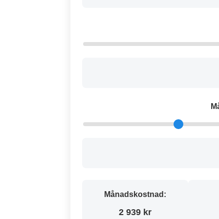
M
Månadskostnad:
2 939 kr