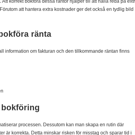
. Att korrekt bokföra dessa räntor hjälper till att hålla reda på ext
rutom att hantera extra kostnader ger det också en tydlig bild
bokföra ränta
 all information om fakturan och den tillkommande räntan finns
en
v bokföring
matiserar processen. Dessutom kan man skapa en rutin där
r är korrekta. Detta minskar risken för misstag och sparar tid i