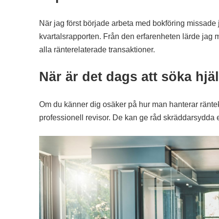
När jag först började arbeta med bokföring missade jag
kvartalsrapporten. Från den erfarenheten lärde jag m
alla ränterelaterade transaktioner.
När är det dags att söka hjä
Om du känner dig osäker på hur man hanterar räntekos
professionell revisor. De kan ge råd skräddarsydda ef