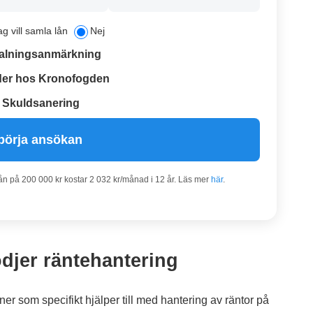
ag vill samla lån
Nej
alningsanmärkning
er hos Kronofogden
Skuldsanering
börja ansökan
lån på 200 000 kr kostar 2 032 kr/månad i 12 år. Läs mer
här
.
djer räntehantering
 som specifikt hjälper till med hantering av räntor på