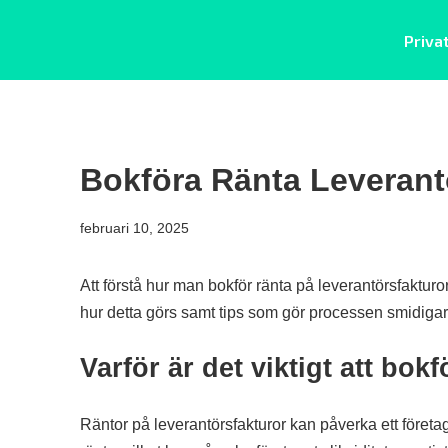
Skip
Priva
to
Privatlån fast ränta
content
Bokföra Ränta Leverant
februari 10, 2025
Att förstå hur man bokför ränta på leverantörsfakturo
hur detta görs samt tips som gör processen smidigar
Varför är det viktigt att bok
Räntor på leverantörsfakturor kan påverka ett företa