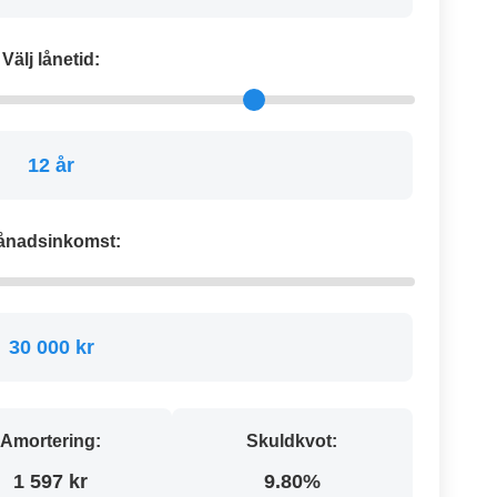
Välj lånetid:
12 år
ånadsinkomst:
30 000 kr
Amortering:
Skuldkvot:
1 597 kr
9.80%