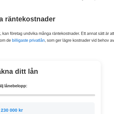
ka räntekostnader
igt, kan företag undvika många räntekostnader. Ett annat sätt är at
åsom de
billigaste privatlån
, som ger lägre kostnader vid behov a
kna ditt lån
älj lånebelopp:
230 000 kr