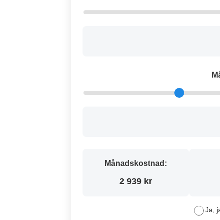
M
Månadskostnad:
2 939 kr
Ja, j