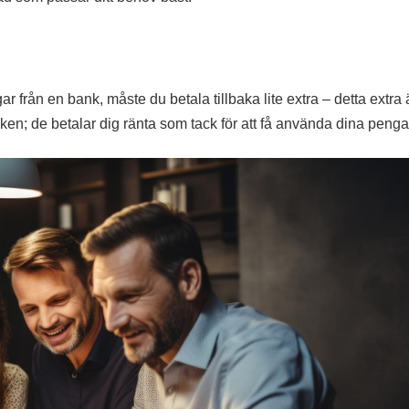
r från en bank, måste du betala tillbaka lite extra – detta extra 
en; de betalar dig ränta som tack för att få använda dina penga