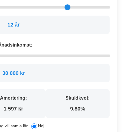
12 år
ånadsinkomst:
30 000 kr
Amortering:
Skuldkvot:
1 597 kr
9.80%
ag vill samla lån
Nej