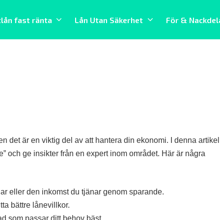
tlån fast ränta
Lån Utan Säkerhet
För & Nackdel
en det är en viktig del av att hantera din ekonomi. I denna artikel
e” och ge insikter från en expert inom området. Här är några
gar eller den inkomst du tjänar genom sparande.
a bättre lånevillkor.
ad som passar ditt behov bäst.