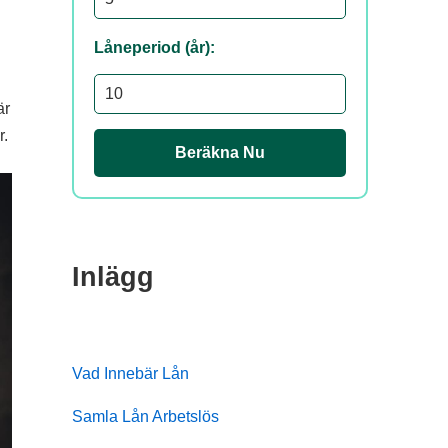
Låneperiod (år):
är
r.
Beräkna Nu
Inlägg
Vad Innebär Lån
Samla Lån Arbetslös