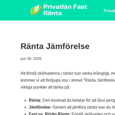
Skip
Priva
to
content
Privatlån fast ränta
Ränta Jämförelse
juni 30, 2025
Att förstå skillnaderna i räntor kan verka krångligt, m
kommer vi att fördjupa oss i ämnet ”Ränta Jämförels
viktiga punkter att tänka på:
Ränta:
Den kostnad du betalar för att låna pen
Jämförelse:
Genom att jämföra räntor kan du hitt
Fast vs. Rörlig Ränta:
Förstå skillnaden och v