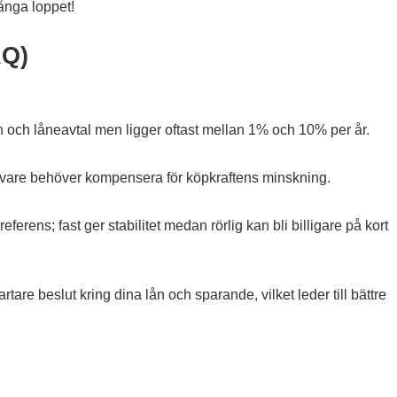
långa loppet!
AQ)
 och låneavtal men ligger oftast mellan 1% och 10% per år.
ångivare behöver kompensera för köpkraftens minskning.
ferens; fast ger stabilitet medan rörlig kan bli billigare på kort
re beslut kring dina lån och sparande, vilket leder till bättre