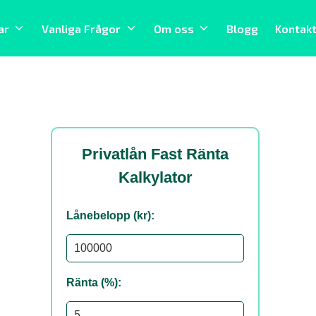
ar
Vanliga Frågor
Om oss
Blogg
Kontak
Privatlån Fast Ränta
Kalkylator
Lånebelopp (kr):
Ränta (%):