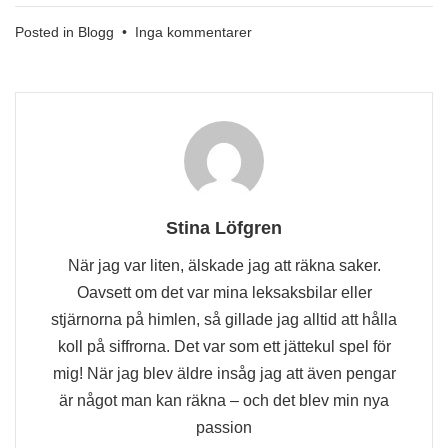
till
Posted in
Blogg
•
Inga kommentarer
Ränta
På
Skattekonto
Företag
Stina Löfgren
När jag var liten, älskade jag att räkna saker.
Oavsett om det var mina leksaksbilar eller
stjärnorna på himlen, så gillade jag alltid att hålla
koll på siffrorna. Det var som ett jättekul spel för
mig! När jag blev äldre insåg jag att även pengar
är något man kan räkna – och det blev min nya
passion