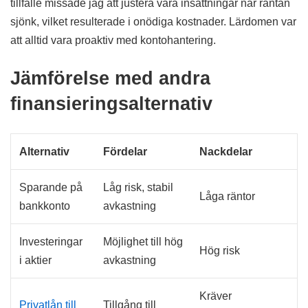
tillfälle missade jag att justera våra insättningar när räntan
sjönk, vilket resulterade i onödiga kostnader. Lärdomen var
att alltid vara proaktiv med kontohantering.
Jämförelse med andra
finansieringsalternativ
Alternativ
Fördelar
Nackdelar
Sparande på
Låg risk, stabil
Låga räntor
bankkonto
avkastning
Investeringar
Möjlighet till hög
Hög risk
i aktier
avkastning
Kräver
Privatlån till
Tillgång till